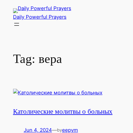
Skip
to
Daily Powerful Prayers
content
Tag:
вера
Католические молитвы о больных
Jun 4, 2024
—
eepym
by