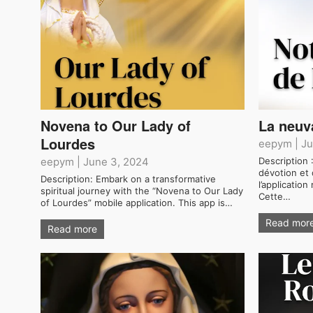
Novena to Our Lady of
La neuv
Lourdes
eepym
|
Ju
eepym
|
June 3, 2024
Description
dévotion et
Description: Embark on a transformative
l’applicatio
spiritual journey with the “Novena to Our Lady
Cette…
of Lourdes” mobile application. This app is…
Read mor
Read more