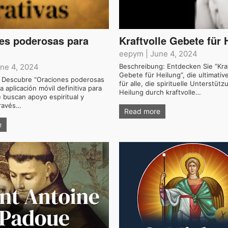
es poderosas para
Kraftvolle Gebete für 
eepym
|
June 4, 2024
ne 4, 2024
Beschreibung: Entdecken Sie “Kraf
Gebete für Heilung“, die ultimati
: Descubre “Oraciones poderosas
für alle, die spirituelle Unterstüt
la aplicación móvil definitiva para
Heilung durch kraftvolle…
 buscan apoyo espiritual y
través…
Read more
e