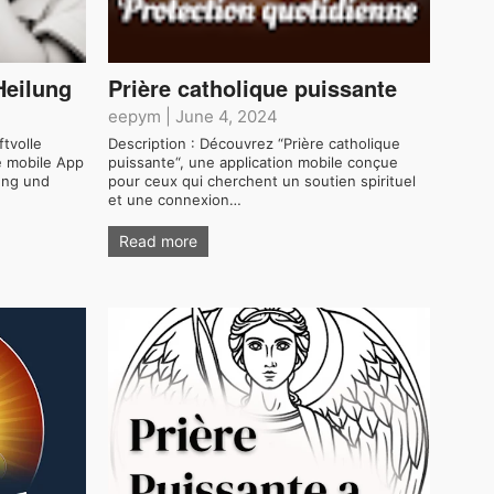
Heilung
Prière catholique puissante
eepym
|
June 4, 2024
tvolle
Description : Découvrez “Prière catholique
ve mobile App
puissante“, une application mobile conçue
zung und
pour ceux qui cherchent un soutien spirituel
et une connexion…
Read more