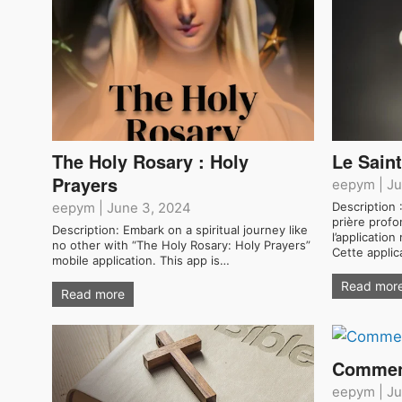
The Holy Rosary : Holy
Le Saint
Prayers
eepym
|
Ju
eepym
|
June 3, 2024
Description
prière profo
Description: Embark on a spiritual journey like
l’application
no other with “The Holy Rosary: Holy Prayers”
Cette applic
mobile application. This app is…
Read mor
Read more
Comment
eepym
|
Ju