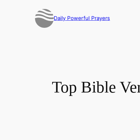
Skip
to
Daily Powerful Prayers
content
Top Bible Ver