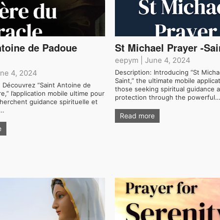
ntoine de Padoue
St Michael Prayer -Sai
eepym
|
June 4, 2024
ne 4, 2024
Description: Introducing “St Micha
Saint,” the ultimate mobile applica
: Découvrez “Saint Antoine de
those seeking spiritual guidance 
e,” l’application mobile ultime pour
protection through the powerful
herchent guidance spirituelle et
à…
Read more
e