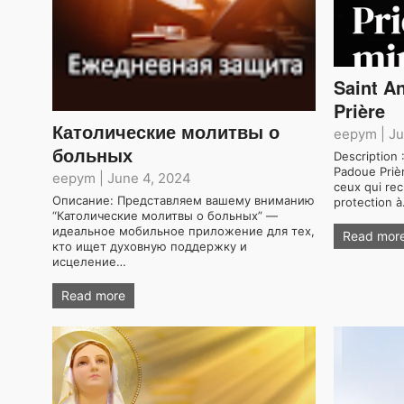
Saint A
Prière
Католические молитвы о
eepym
|
Ju
больных
Description 
Padoue Prièr
eepym
|
June 4, 2024
ceux qui rec
Описание: Представляем вашему вниманию
protection 
“Католические молитвы о больных” —
идеальное мобильное приложение для тех,
Read mor
кто ищет духовную поддержку и
исцеление…
Read more