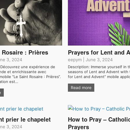
 Rosaire : Prières
Prayers for Lent and 
ne 3, 2024
eepym
|
June 3, 2024
 :Découvrez une expérience de
Description: Immerse yourself in 
nde et enrichissante avec
seasons of Lent and Advent with 
 mobile “Le Saint Rosaire : Prières“.
for Lent and Advent” mobile appli
ation est…
Read more
e
 prier le chapelet
How to Pray – Catholi
Prayers
ne 3, 2024