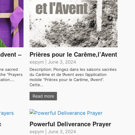
Advent –
Prières pour le Carême,l’Avent
eepym
|
June 3, 2024
the sacred
Description: Plongez dans les saisons sacrées
the “Prayers
du Carême et de l’Avent avec l’application
cation.…
mobile “Prières pour le Carême, l’Avent“.
Cette…
Read more
c
Powerful Deliverance Prayer
eepym
|
June 3, 2024