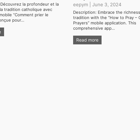
 Découvrez la profondeur et la
eepym
|
June 3, 2024
la tradition catholique avec
Description: Embrace the richness
n mobile “Comment prier le
tradition with the “How to Pray – 
Conçue pour…
Prayers” mobile application. This
comprehensive app…
e
Read more