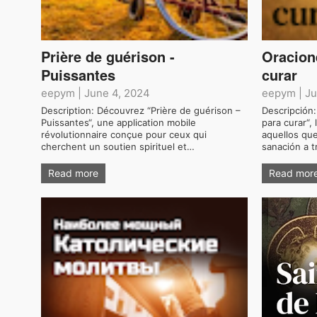
Prière de guérison -
Oracion
Puissantes
curar
eepym
|
June 4, 2024
eepym
|
Ju
Description: Découvrez “Prière de guérison –
Descripción
Puissantes“, une application mobile
para curar“, 
révolutionnaire conçue pour ceux qui
aquellos que
cherchent un soutien spirituel et…
sanación a 
Read more
Read mor