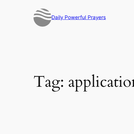
Skip
to
Daily Powerful Prayers
content
Tag:
applicati