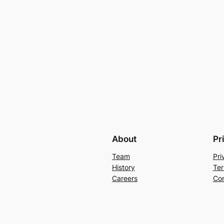
About
Pr
Team
Pri
History
Ter
Careers
Con