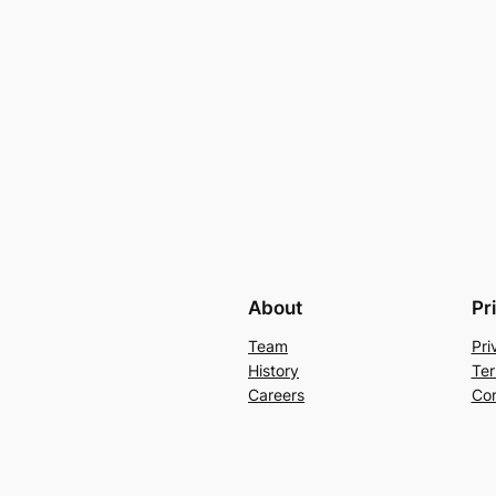
About
Pr
Team
Pri
History
Ter
Careers
Con