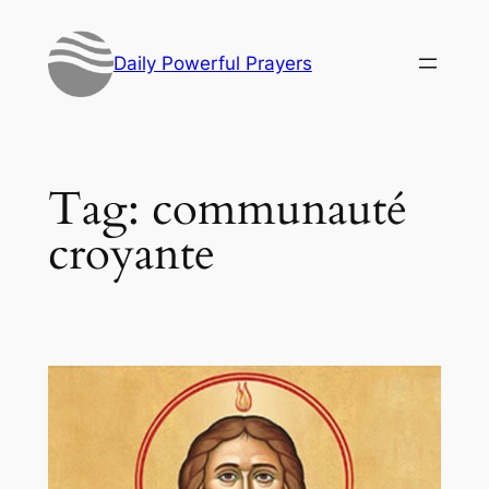
Skip
to
Daily Powerful Prayers
content
Tag:
communauté
croyante