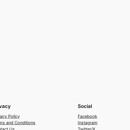
ivacy
Social
vacy Policy
Facebook
ms and Conditions
Instagram
tact Us
Twitter/X