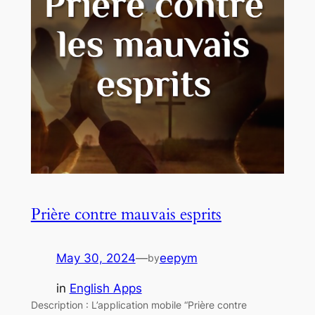
Prière contre mauvais esprits
May 30, 2024
—
eepym
by
in
English Apps
Description : L’application mobile “Prière contre