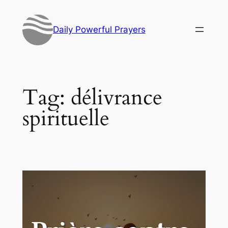
Skip
to
Daily Powerful Prayers
content
Tag:
délivrance
spirituelle