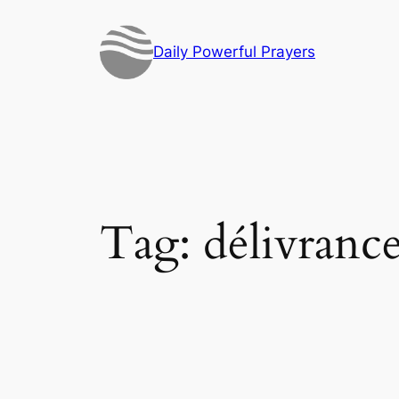
Skip
to
Daily Powerful Prayers
content
Tag:
délivranc