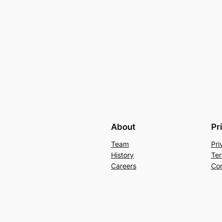
About
Pr
Team
Pri
History
Ter
Careers
Con