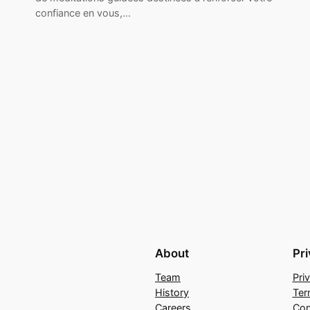
confiance en vous,…
About
Pr
Team
Pri
History
Ter
Careers
Con