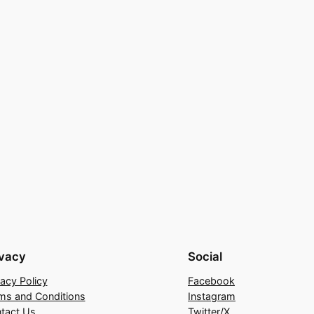
ivacy
Social
vacy Policy
Facebook
ms and Conditions
Instagram
tact Us
Twitter/X