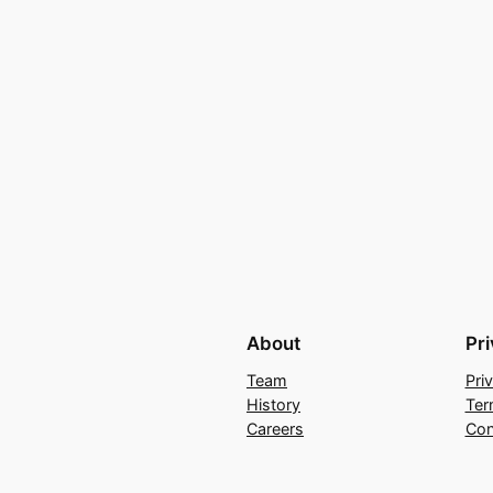
About
Pr
Team
Pri
History
Ter
Careers
Con