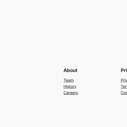
About
Pr
Team
Pri
History
Ter
Careers
Con