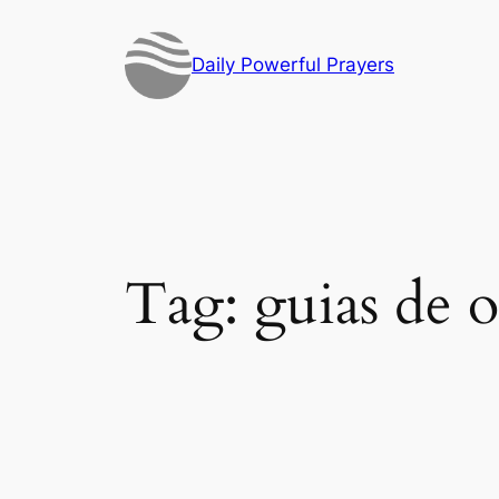
Skip
to
Daily Powerful Prayers
content
Tag:
guias de 