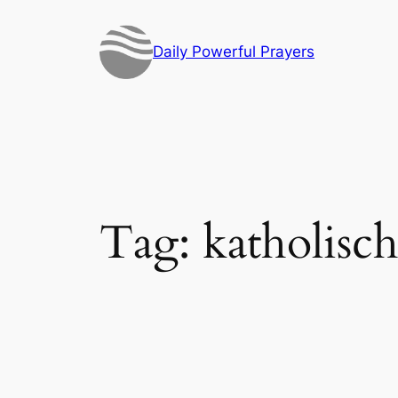
Skip
to
Daily Powerful Prayers
content
Tag:
katholisc