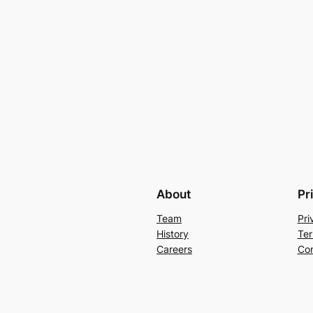
About
Pr
Team
Pri
History
Ter
Careers
Con