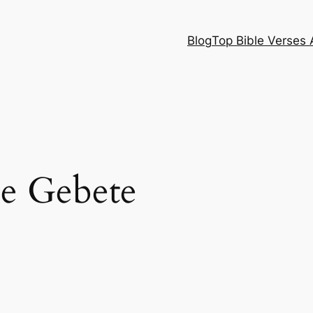
Blog
Top Bible Verses 
he Gebete