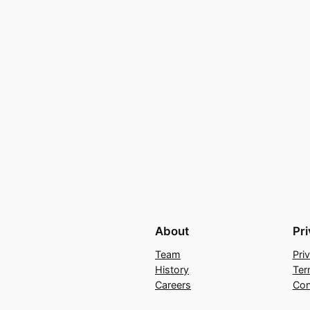
About
Pr
Team
Pri
History
Ter
Careers
Con