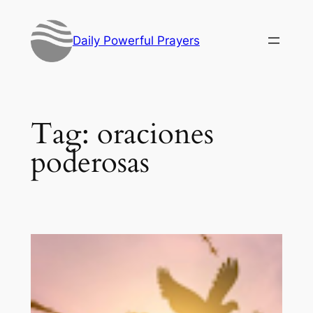
Skip
to
Daily Powerful Prayers
content
Tag:
oraciones
poderosas