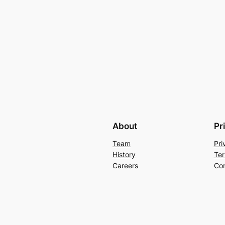
About
Pr
Team
Pri
History
Ter
Careers
Con