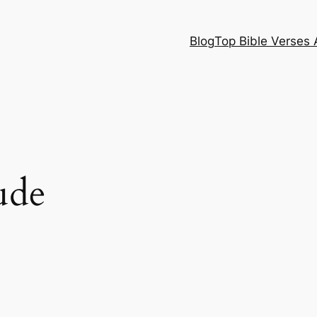
Blog
Top Bible Verses 
ude