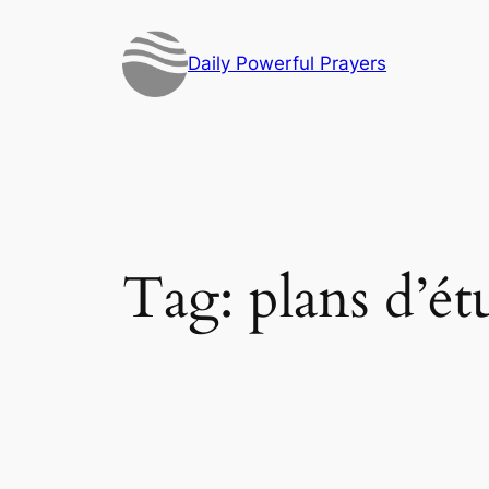
Skip
to
Daily Powerful Prayers
content
Tag:
plans d’ét