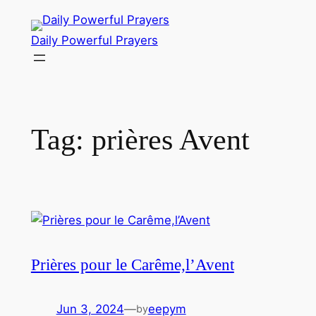
Skip
to
Daily Powerful Prayers
content
Tag:
prières Avent
Prières pour le Carême,l’Avent
Jun 3, 2024
—
eepym
by