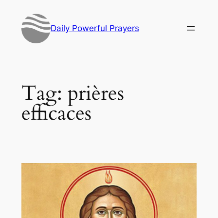
Skip
to
Daily Powerful Prayers
content
Tag:
prières
efficaces