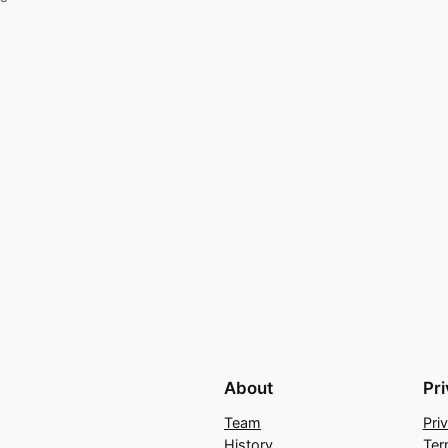
About
Pr
Team
Pri
History
Ter