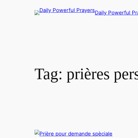
Skip
Daily Powerful Pr
to
content
Tag:
prières per