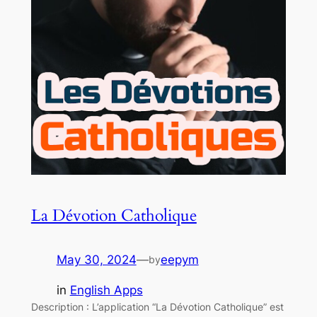
La Dévotion Catholique
May 30, 2024
—
eepym
by
in
English Apps
Description : L’application “La Dévotion Catholique” est