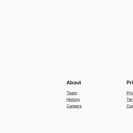
About
Pr
Team
Pri
History
Ter
Careers
Con