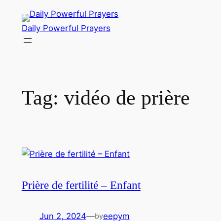
Skip
to
Daily Powerful Prayers
content
Tag:
vidéo de prière
Prière de fertilité – Enfant
Jun 2, 2024
—
eepym
by