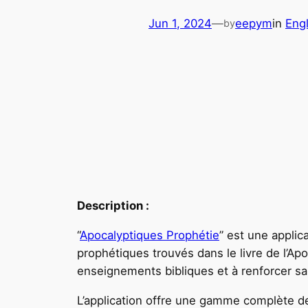
Jun 1, 2024
—
eepym
in
Eng
by
Description :
“
Apocalyptiques Prophétie
” est une appli
prophétiques trouvés dans le livre de l’Ap
enseignements bibliques et à renforcer sa 
L’application offre une gamme complète de