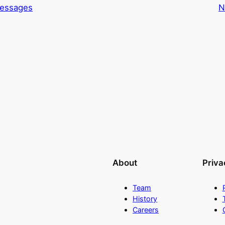
Messages
N
About
Priva
Team
History
Careers