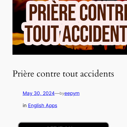
Prière contre tout accidents
May 30, 2024
—
eepym
by
in
English Apps