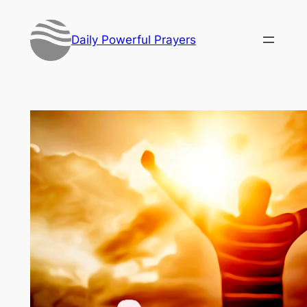
Skip
to
Daily Powerful Prayers
content