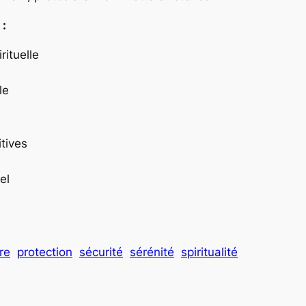
 :
rituelle
le
tives
el
re
protection
sécurité
sérénité
spiritualité