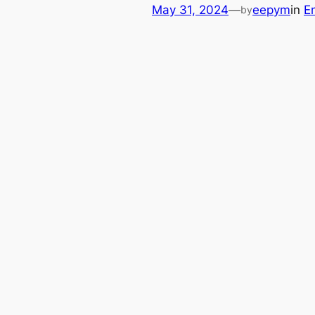
May 31, 2024
—
eepym
in
E
by