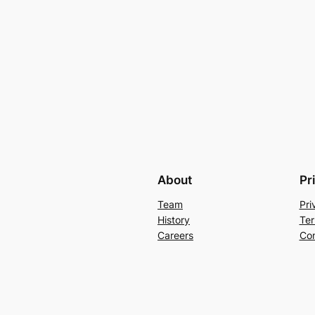
About
Pr
Team
Pri
History
Ter
Careers
Con