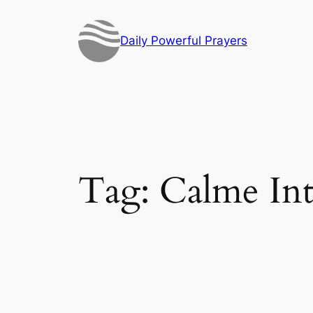
Skip
to
Daily Powerful Prayers
content
Tag:
Calme Int