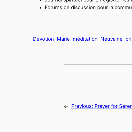
Forums de discussion pour la commu
Dévotion
Marie
méditation
Neuvaine
pr
←
Previous:
Prayer for Sere