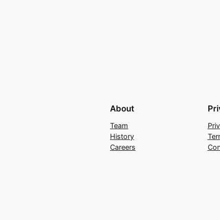
About
Pr
Team
Pri
History
Ter
Careers
Con