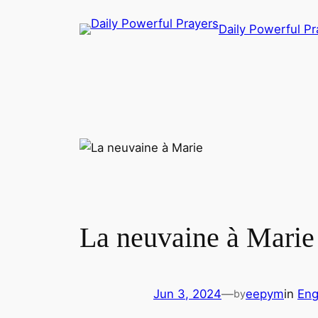
Skip
Daily Powerful Pr
to
content
La neuvaine à Marie
Jun 3, 2024
—
eepym
in
Eng
by