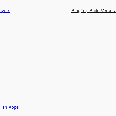
ayers
Blog
Top Bible Verses 
lish Apps