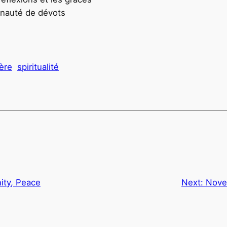
nauté de dévots
ière
spiritualité
nity, Peace
Next:
Nove