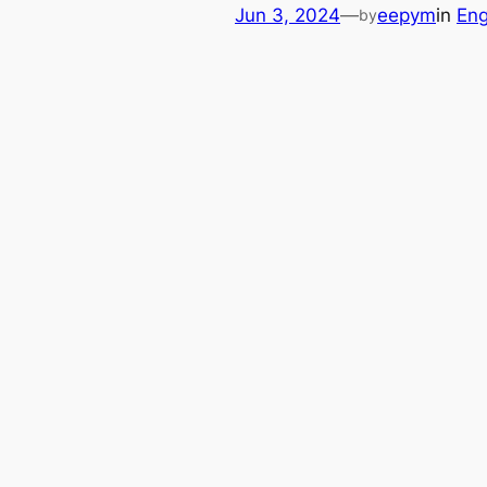
Jun 3, 2024
—
eepym
in
Eng
by