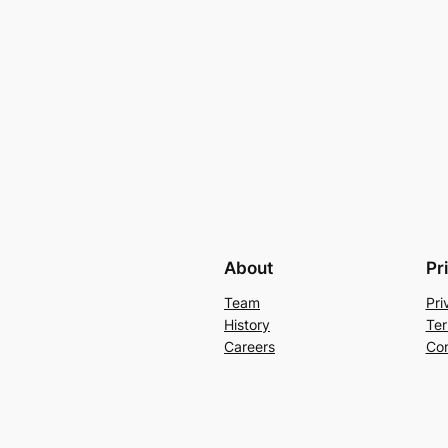
About
Pr
Team
Pri
History
Ter
Careers
Con