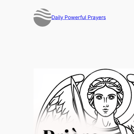
Skip
to
Daily Powerful Prayers
content