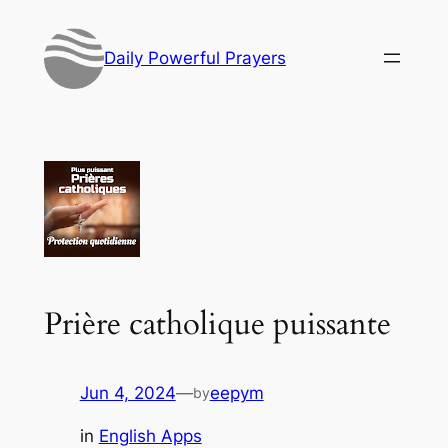
Skip
to
Daily Powerful Prayers
content
Prière catholique puissante
Jun 4, 2024
—
eepym
by
in
English Apps