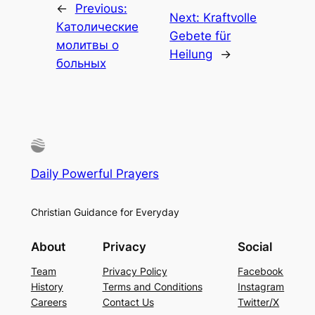
←
Previous:
Next:
Kraftvolle
Католические
Gebete für
молитвы о
Heilung
→
больных
Daily Powerful Prayers
Christian Guidance for Everyday
About
Privacy
Social
Team
Privacy Policy
Facebook
History
Terms and Conditions
Instagram
Careers
Contact Us
Twitter/X