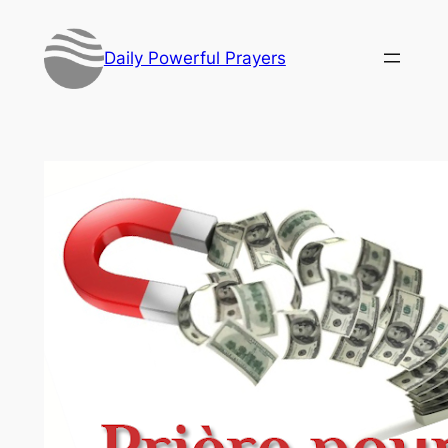
Skip
to
Daily Powerful Prayers
content