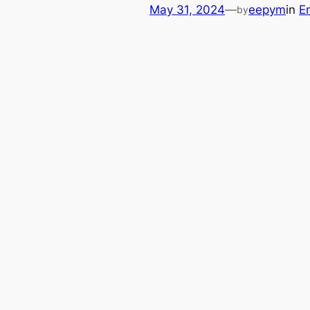
May 31, 2024
—
eepym
in
E
by