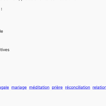
 :
le
tives
ugale
mariage
méditation
prière
réconciliation
relatio